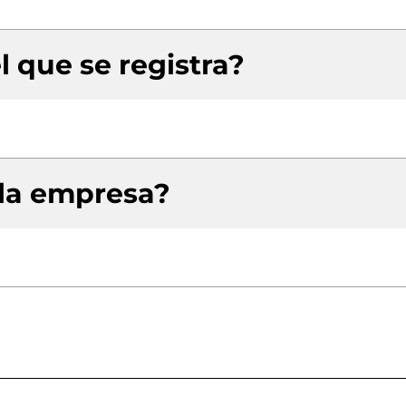
l que se registra?
 la empresa?