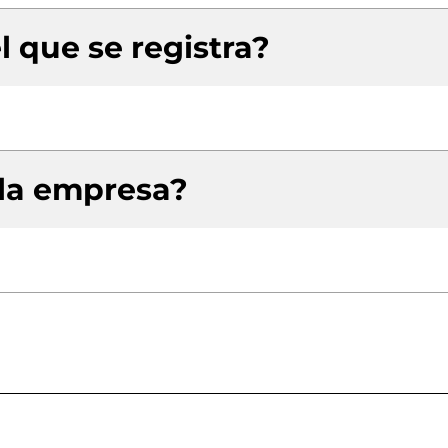
l que se registra?
 la empresa?