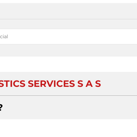
TICS SERVICES S A S
?