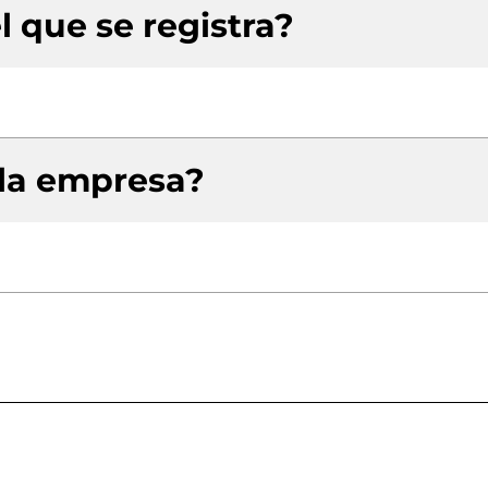
l que se registra?
 la empresa?