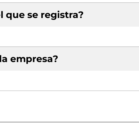
l que se registra?
 la empresa?