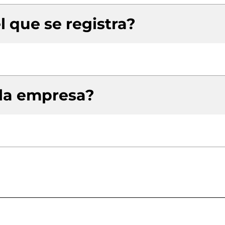
l que se registra?
 la empresa?