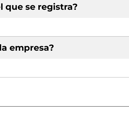
l que se registra?
 la empresa?