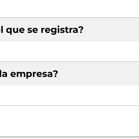
l que se registra?
 la empresa?