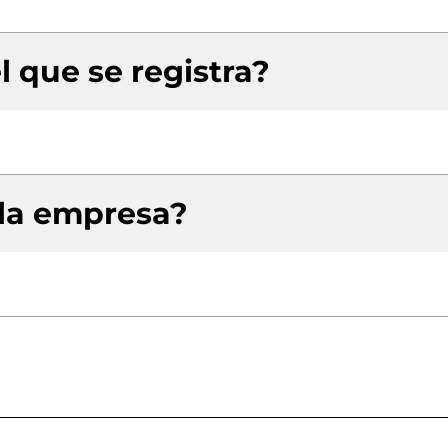
l que se registra?
 la empresa?