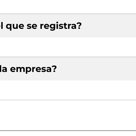
l que se registra?
 la empresa?