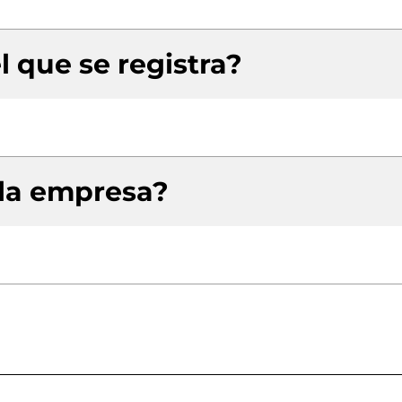
l que se registra?
 la empresa?