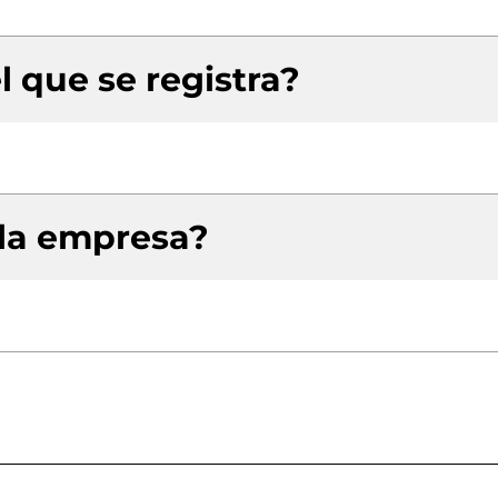
l que se registra?
 la empresa?