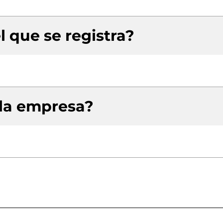
l que se registra?
 la empresa?