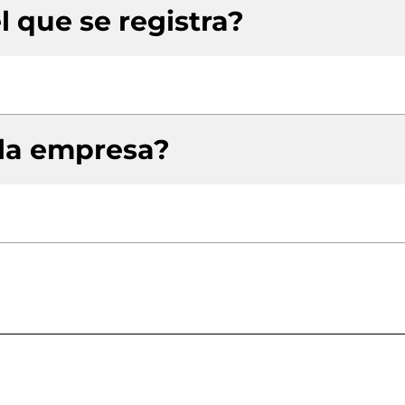
l que se registra?
 la empresa?