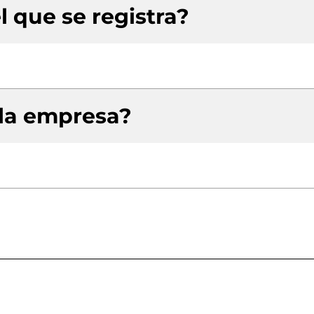
l que se registra?
 la empresa?