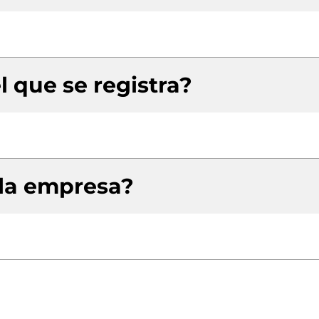
l que se registra?
 la empresa?