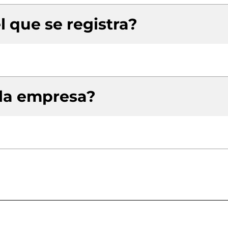
l que se registra?
 la empresa?