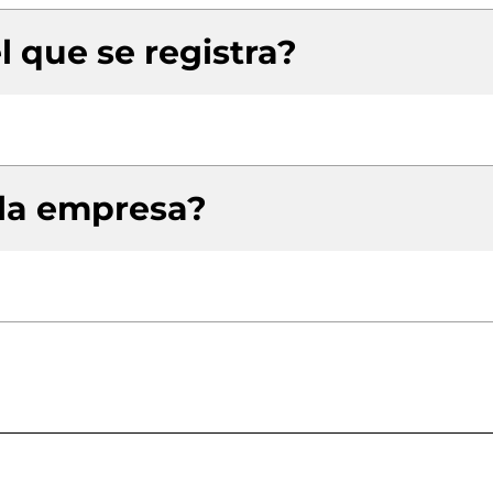
l que se registra?
 la empresa?