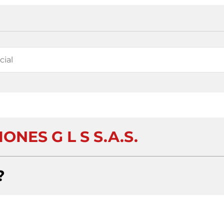
ONES G L S S.A.S.
?