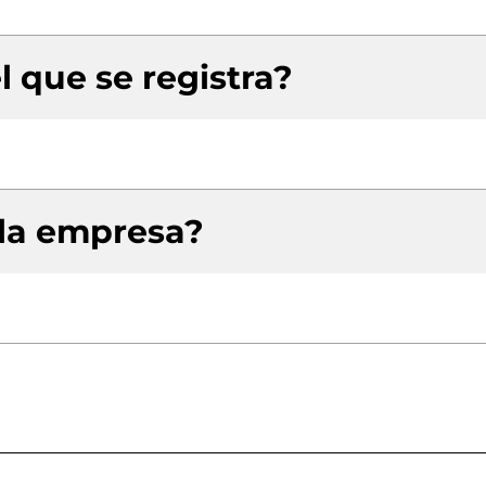
l que se registra?
 la empresa?