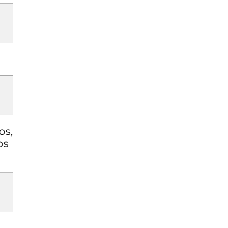
os,
os