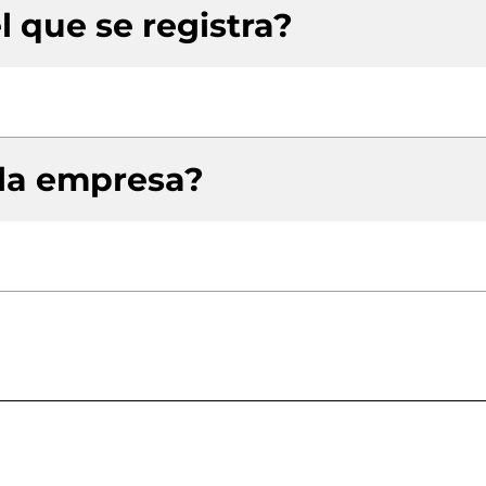
l que se registra?
 la empresa?