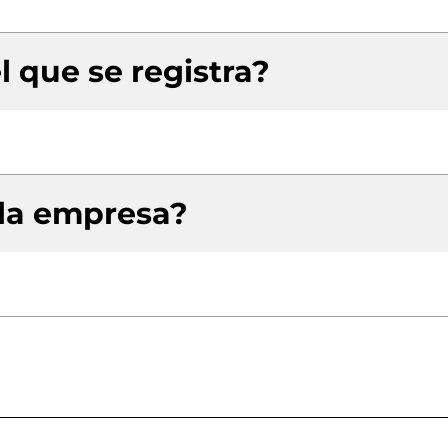
l que se registra?
 la empresa?