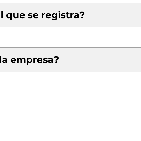
l que se registra?
 la empresa?