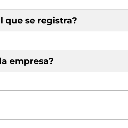
l que se registra?
 la empresa?