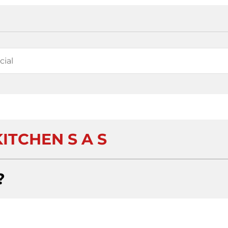
ITCHEN S A S
?