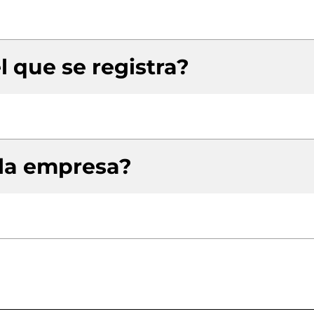
l que se registra?
 la empresa?