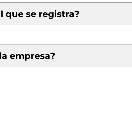
l que se registra?
 la empresa?