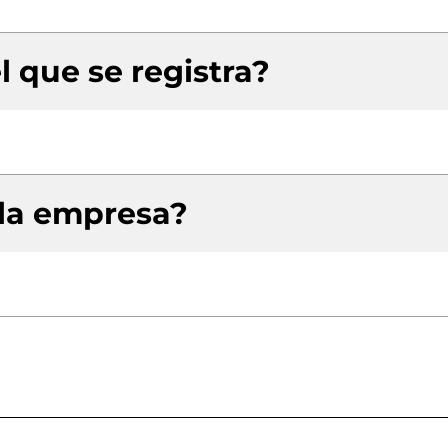
l que se registra?
 la empresa?