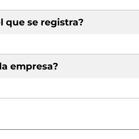
l que se registra?
 la empresa?