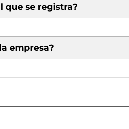
l que se registra?
 la empresa?