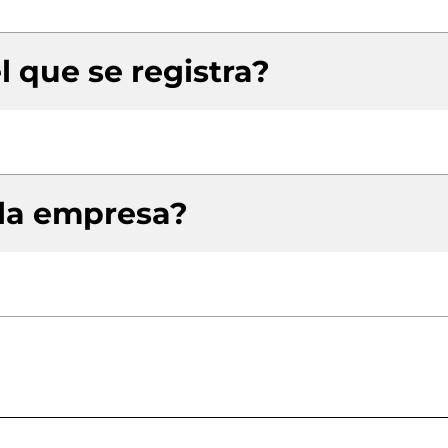
l que se registra?
 la empresa?