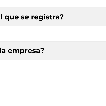
l que se registra?
 la empresa?