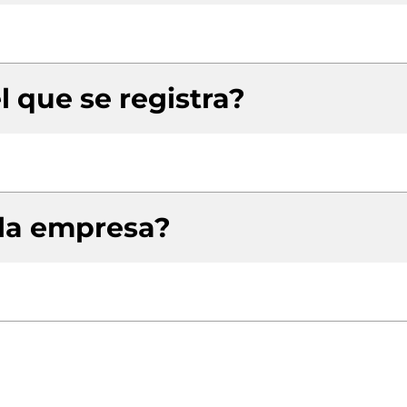
l que se registra?
 la empresa?