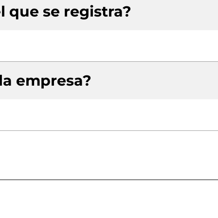
l que se registra?
 la empresa?