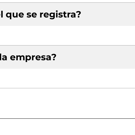
l que se registra?
 la empresa?