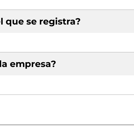
l que se registra?
 la empresa?