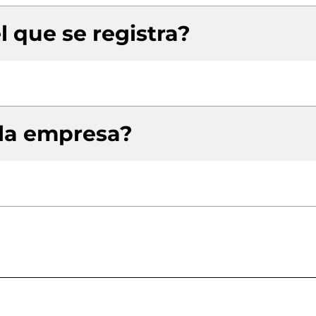
l que se registra?
 la empresa?