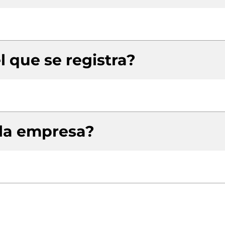
l que se registra?
 la empresa?