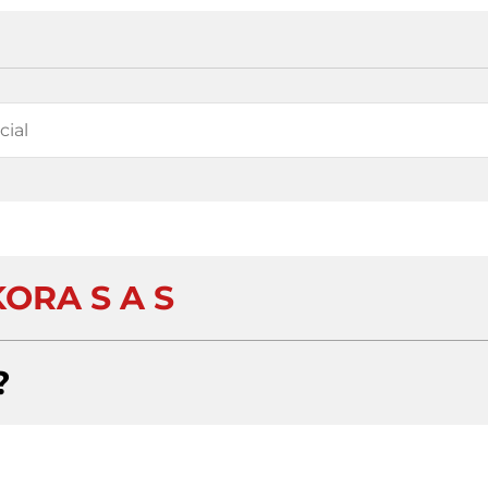
ORA S A S
?