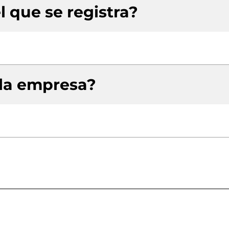
l que se registra?
 la empresa?