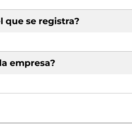
l que se registra?
 la empresa?