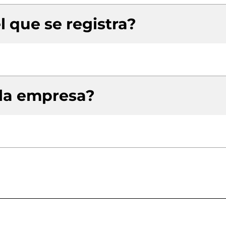
l que se registra?
 la empresa?