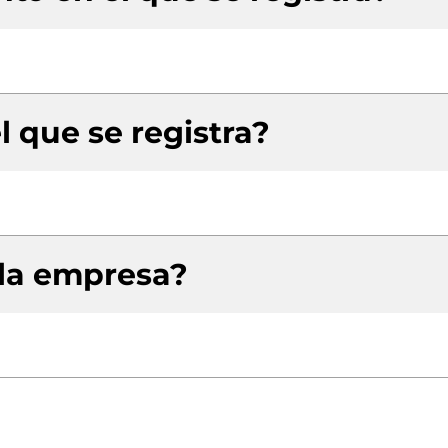
l que se registra?
 la empresa?