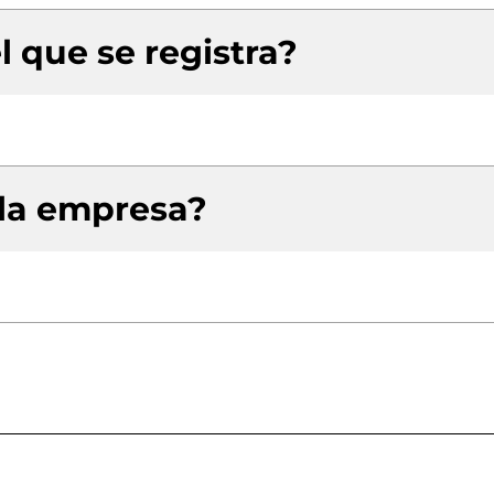
l que se registra?
 la empresa?