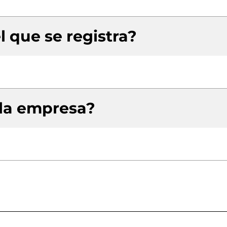
l que se registra?
 la empresa?