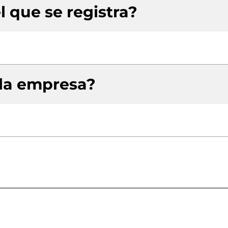
l que se registra?
 la empresa?