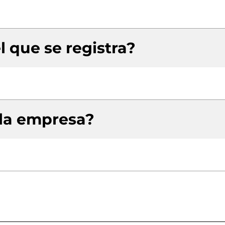
l que se registra?
 la empresa?