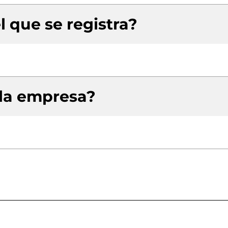
l que se registra?
 la empresa?