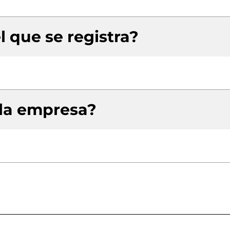
l que se registra?
 la empresa?