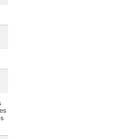
s
es
os