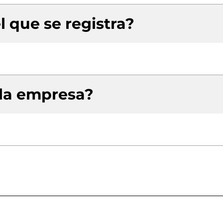
l que se registra?
 la empresa?