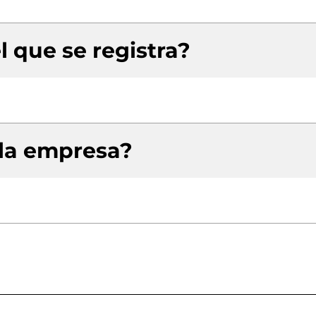
l que se registra?
 la empresa?