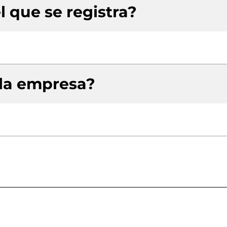
l que se registra?
 la empresa?