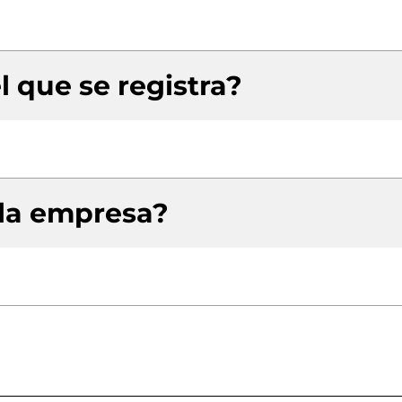
l que se registra?
 la empresa?