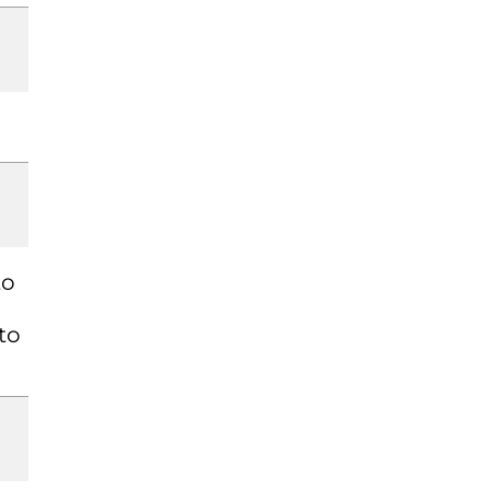
to
to